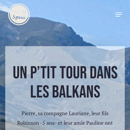
Skip
Menu
to
main
content
Un p’tit tour dans
les Balkans
Pierre, sa compagne Lauriane, leur fils
Robinson -5 ans- et leur amie Pauline ont